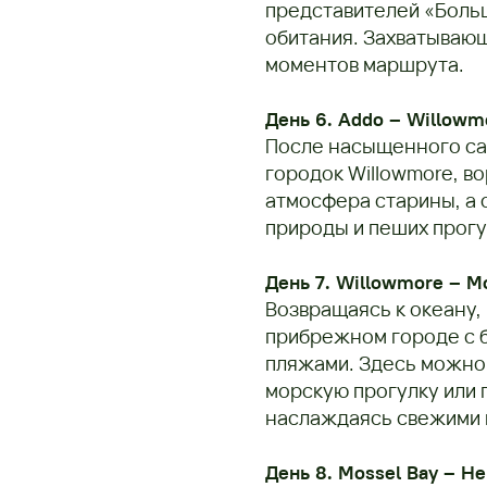
представителей «Боль
обитания. Захватывающ
моментов маршрута.
День 6. Addo – Willowm
После насыщенного саф
городок Willowmore, во
атмосфера старины, а
природы и пеших прогу
День 7. Willowmore – M
Возвращаясь к океану, 
прибрежном городе с 
пляжами. Здесь можно 
морскую прогулку или 
наслаждаясь свежими 
День 8. Mossel Bay – H