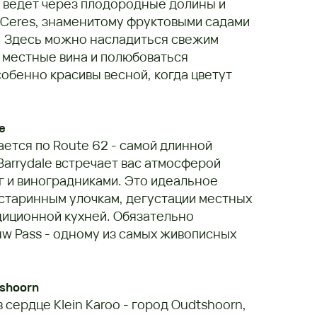
 ведёт через плодородные долины и
 Ceres, знаменитому фруктовыми садами
. Здесь можно насладиться свежим
 местные вина и полюбоваться
обенно красивы весной, когда цветут
e
тся по Route 62 - самой длинной
Barrydale встречает вас атмосферой
г и виноградниками. Это идеальное
 старинным улочкам, дегустации местных
адиционной кухней. Обязательно
uw Pass - одному из самых живописных
tshoorn
 сердце Klein Karoo - город Oudtshoorn,