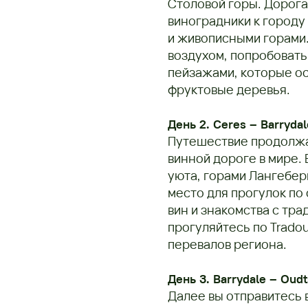
Столовой горы. Дорога
виноградники к городу
и живописными горами
воздухом, попробовать
пейзажами, которые ос
фруктовые деревья.
День 2. Ceres – Barrydal
Путешествие продолжае
винной дороге в мире. 
уюта, горами Лангебер
место для прогулок по
вин и знакомства с тр
прогуляйтесь по Trado
перевалов региона.
День 3. Barrydale – Oud
Далее вы отправитесь в