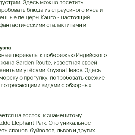
дустрии. Здесь можно посетить
робовать блюда из страусиного мяса и
венные пещеры Канго - настоящий
фантастическими сталактитами и
nysna
орные перевалы к побережью Индийского
ужина Garden Route, известная своей
менитыми утёсами Knysna Heads. Здесь
морскую прогулку, попробовать свежие
я потрясающими видами с обзорных
тся на восток, к знаменитому
ddo Elephant Park. Это уникальное
ть слонов, буйволов, львов и других