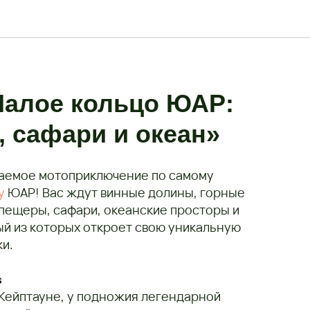
Малое кольцо ЮАР:
, сафари и океан»
ваемое мотоприключение по самому
у
ЮАР! Вас ждут винные долины, горные
пещеры, сафари, океанские просторы и
й из которых откроет свою уникальную
и.
s
 Кейптауне, у подножия легендарной