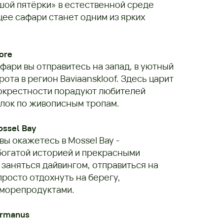
шой пятёрки» в естественной среде
ее сафари станет одним из ярких
ore
ари вы отправитесь на запад, в уютный
рота в регион Baviaanskloof. Здесь царит
 окрестности порадуют любителей
лок по живописным тропам.
ossel Bay
вы окажетесь в Mossel Bay -
богатой историей и прекрасными
заняться дайвингом, отправиться на
просто отдохнуть на берегу,
морепродуктами.
ermanus