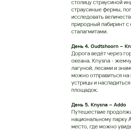
столицу страусиной ин
страусиные фермы, поп
исследовать величест
природный лабиринт с 
сталагмитами.
День 4. Oudtshoorn – K
Дорога ведёт через г
океана. Knysna - жемч
лагуной, лесами и зна
можно отправиться на 
устрицы и насладитьс
площадок.
День 5. Knysna – Addo
Путешествие продолжае
национальному парку A
место, где можно увиде