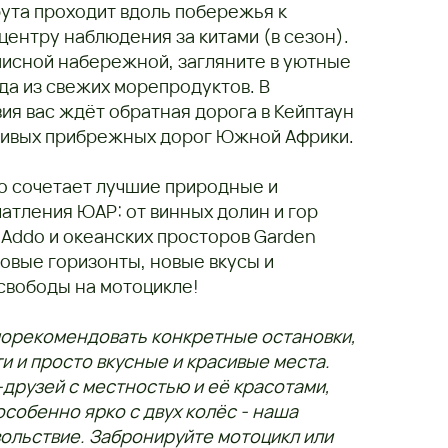
ута проходит вдоль побережья к
центру наблюдения за китами (в сезон).
писной набережной, загляните в уютные
да из свежих морепродуктов. В
я вас ждёт обратная дорога в Кейптаун
асивых прибрежных дорог Южной Африки.
о сочетает лучшие природные и
атления ЮАР: от винных долин и гор
в Addo и океанских просторов Garden
новые горизонты, новые вкусы и
вободы на мотоцикле!
порекомендовать конкретные остановки,
 и просто вкусные и красивые места.
друзей с местностью и её красотами,
собенно ярко с двух колёс - наша
вольствие. Забронируйте мотоцикл или